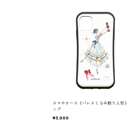
スマホケース《バレエくるみ割り人形
ップ
¥3,000