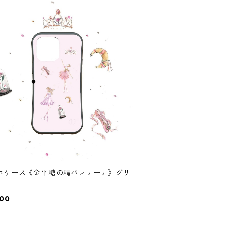
ホケース《金平糖の精バレリーナ》グリ
000