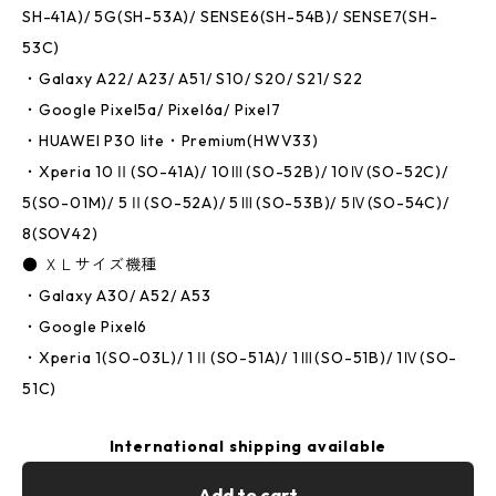
SH-41A)/ 5G(SH-53A)/ SENSE6(SH-54B)/ SENSE7(SH-
53C)
・Galaxy A22/ A23/ A51/ S10/ S20/ S21/ S22
・Google Pixel5a/ Pixel6a/ Pixel7
・HUAWEI P30 lite・Premium(HWV33)
・Xperia 10Ⅱ(SO-41A)/ 10Ⅲ(SO-52B)/ 10Ⅳ(SO-52C)/
5(SO-01M)/ 5Ⅱ(SO-52A)/ 5Ⅲ(SO-53B)/ 5Ⅳ(SO-54C)/
8(SOV42)
● ＸＬサイズ機種
・Galaxy A30/ A52/ A53
・Google Pixel6
・Xperia 1(SO-03L)/ 1Ⅱ(SO-51A)/ 1Ⅲ(SO-51B)/ 1Ⅳ(SO-
51C)
International shipping available
Add to cart