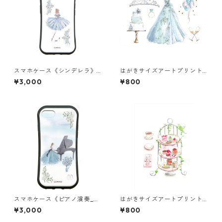
スマホケース《シンデレラ》
はがきサイズアートプリント
グリップ
《ブルーウェディング》
¥3,000
¥800
スマホケース《ピアノ演奏_水
はがきサイズアートプリント
の世界》グリップ
《鳥籠のアフタヌーンティ
¥3,000
¥800
ー》