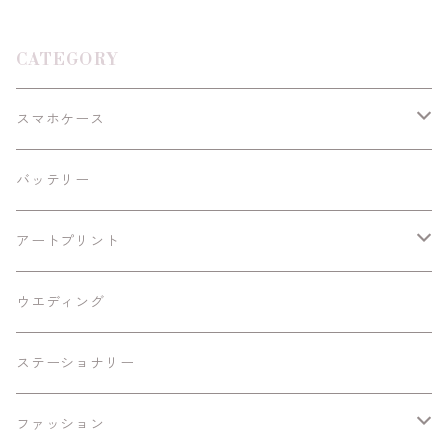
CATEGORY
スマホケース
Android
バッテリー
iPhoneSE/SE2
アートプリント
iPhone11/Pro/ProMax
額あり
ウエディング
A4黒縁額
iPhone12/12Pro/mini/ProMax
額なし
ステーショナリー
B6黒縁額
A4
iPhone13/mini/Pro
ファッション