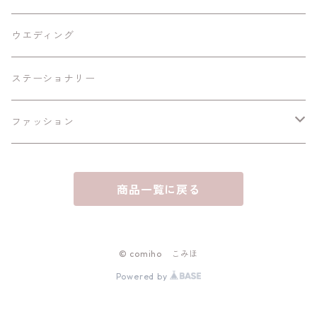
iPhone11/Pro/ProMax
額あり
ウエディング
A4黒縁額
iPhone12/12Pro/mini/ProMax
額なし
ステーショナリー
B6黒縁額
A4
iPhone13/mini/Pro
ファッション
B6白縁額
A5
iPhone 14/Pro/Plus/ProMax
スマホリング
商品一覧に戻る
A6白縁額
ハガキサイズ
iPhone15/Plus/Pro/Max
パスケース
iPhone16/Plus/Pro/Max
コインケース
© comiho こみほ
Powered by
ポーチ