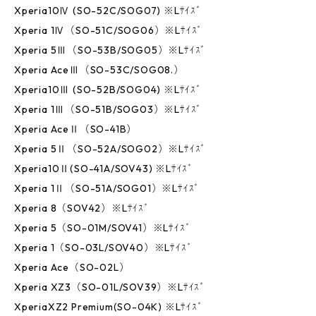
Xperia10Ⅳ (SO-52C/SOG07) ※Lｻｲｽﾞ
Xperia 1Ⅳ（SO-51C/SOG06）※Lｻｲｽﾞ
Xperia 5Ⅲ（SO-53B/SOG05）※Lｻｲｽﾞ
Xperia AceⅢ（SO-53C/SOG08.）
Xperia10Ⅲ (SO-52B/SOG04) ※Lｻｲｽﾞ
Xperia 1Ⅲ（SO-51B/SOG03）※Lｻｲｽﾞ
Xperia AceⅡ（SO-41B）
Xperia 5Ⅱ（SO-52A/SOG02）※Lｻｲｽﾞ
Xperia10Ⅱ(SO-41A/SOV43) ※Lｻｲｽﾞ
Xperia 1Ⅱ（SO-51A/SOG01）※Lｻｲｽﾞ
Xperia 8（SOV42）※Lｻｲｽﾞ
Xperia 5（SO-01M/SOV41）※Lｻｲｽﾞ
Xperia 1（SO-03L/SOV40）※Lｻｲｽﾞ
Xperia Ace（SO-02L）
Xperia XZ3（SO-01L/SOV39）※Lｻｲｽﾞ
XperiaXZ2 Premium(SO-04K) ※Lｻｲｽﾞ