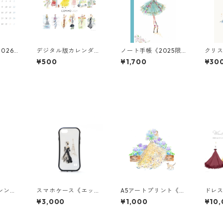
026
デジタル版カレンダー
ノート手帳《2025限
クリス
《2025限定》
定》
ーナ
¥500
¥1,700
¥30
り人
シンデ
スマホケース《エッフ
A5アートプリント《紫
ドレ
ェル塔》グリップ
陽花とドットドレス》
¥3,000
¥1,000
¥10
額なし