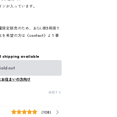
インが入っています。
量限定販売のため、お1人様5冊限り
を希望の方は《contact》より事
l shipping available
Sold out
にお住まいの方向け
通報する
(108)