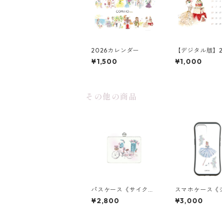
2026カレンダー
【デジタル版】2
カレンダー
¥1,500
¥1,000
その他の商品
パスケース《サイクリ
スマホケース《
ング》
レラ》グリップ
¥2,800
¥3,000