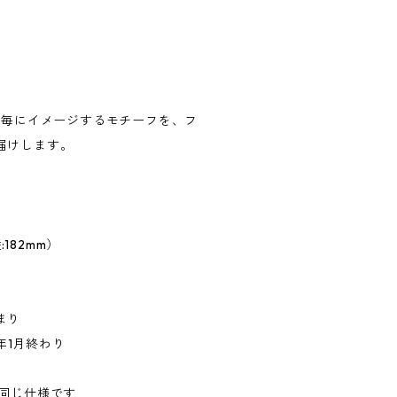
月毎にイメージするモチーフを、フ
届けします。
:182mm）
まり
4年1月終わり
度と同じ仕様です