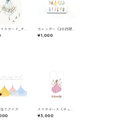
マスカード_オ
カレンダー《2025限
メントとくるみ割
定》
0
¥1,000
形
ス当てクイズ
スマホケース《チュー
リップ》クリア
,000
¥3,000