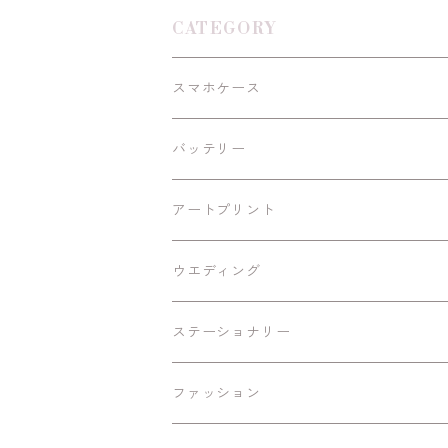
CATEGORY
スマホケース
Android
バッテリー
iPhoneSE/SE2
アートプリント
iPhone11/Pro/ProMax
額あり
ウエディング
A4黒縁額
iPhone12/12Pro/mini/ProMax
額なし
ステーショナリー
B6黒縁額
A4
iPhone13/mini/Pro
ファッション
B6白縁額
A5