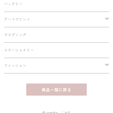
Android
バッテリー
iPhoneSE/SE2
アートプリント
iPhone11/Pro/ProMax
額あり
ウエディング
A4黒縁額
iPhone12/12Pro/mini/ProMax
額なし
ステーショナリー
B6黒縁額
A4
iPhone13/mini/Pro
ファッション
B6白縁額
A5
iPhone 14/Pro/Plus/ProMax
スマホリング
商品一覧に戻る
A6白縁額
ハガキサイズ
iPhone15/Plus/Pro/Max
パスケース
iPhone16/Plus/Pro/Max
コインケース
© comiho こみほ