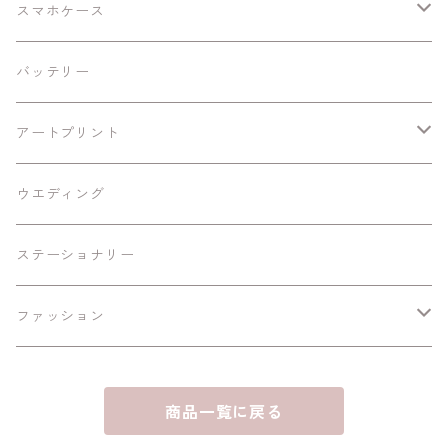
スマホケース
Android
バッテリー
iPhoneSE/SE2
アートプリント
iPhone11/Pro/ProMax
額あり
ウエディング
A4黒縁額
iPhone12/12Pro/mini/ProMax
額なし
ステーショナリー
B6黒縁額
A4
iPhone13/mini/Pro
ファッション
B6白縁額
A5
iPhone 14/Pro/Plus/ProMax
スマホリング
商品一覧に戻る
A6白縁額
ハガキサイズ
iPhone15/Plus/Pro/Max
パスケース