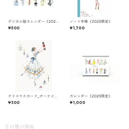
デジタル版カレンダー《2025
ノート手帳《2025限定》
限定》
¥500
¥1,700
クリスマスカード_オーナメン
カレンダー《2025限定》
トとくるみ割り人形
¥300
¥1,000
その他の商品