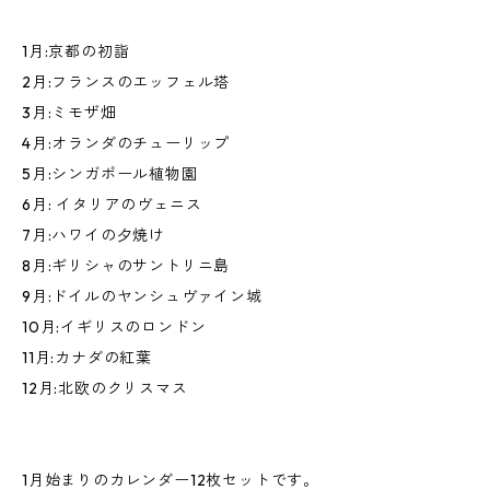
1月:京都の初詣
2月:フランスのエッフェル塔
3月:ミモザ畑
4月:オランダのチューリップ
5月:シンガポール植物園
6月: イタリアのヴェニス
7月:ハワイの夕焼け
8月:ギリシャのサントリニ島
9月:ドイルのヤンシュヴァイン城
10月:イギリスのロンドン
11月:カナダの紅葉
12月:北欧のクリスマス
1月始まりのカレンダー12枚セットです。