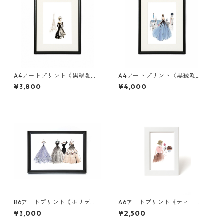
A4アートプリント《黒縁額》
A4アートプリント《黒縁額》
エッフェル塔
ブルードレス
¥3,800
¥4,000
B6アートプリント《ホリデー
A6アートプリント《ティータ
ドレス(ラベンダー/ピンク)》
イム（ピンク/アイスブル
¥3,000
¥2,500
黒額縁
ー）》白額縁