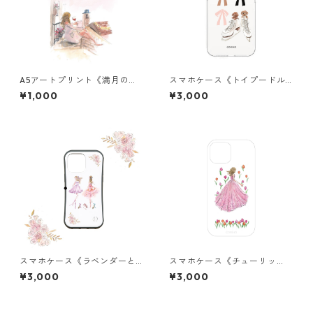
A5アートプリント《満月の
スマホケース《トイプードル
夜》
とアイススケート》クリア
¥1,000
¥3,000
スマホケース《ラベンダーと
スマホケース《チューリッ
ピンクバレリーナ》グリップ
プ》クリア
¥3,000
¥3,000