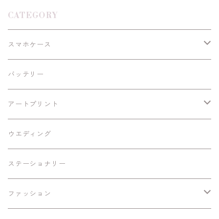
CATEGORY
スマホケース
Android
バッテリー
iPhoneSE/SE2
アートプリント
iPhone11/Pro/ProMax
額あり
ウエディング
A4黒縁額
iPhone12/12Pro/mini/ProMax
額なし
ステーショナリー
B6黒縁額
A4
iPhone13/mini/Pro
ファッション
B6白縁額